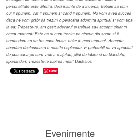
personalitate este diferita, deci inainte de a incerca, trebuie sa stim
cui ii spunem, cat ii spunem si cand ii spunem. Nu vom avea succes
daca ne vom grabi sa trezim o persoana adormita spiritual si vom tipa
la ea: Trezeste-te, am gasit adevarul si trebuie sa-l accepti chiar in
acest moment! Este ca si cum trezim pe cineva din somn si ii
comandam sa se trezeaca brusc, chiar in acel moment. Aceasta
abordare declanseaza o reactie neplacuta. E preferabil sa va apropiati
de persoana pe care vreti s-o ajutati, plini de iubire si cu blandete,
spunandu-i: Trezeste-te Iubirea mea!
” Daskalos
Save
Evenimente