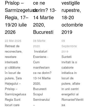
Prislop –
ce ne
vestigiile
Sarmizegetusa
dorim? 13-
rupestre,
Regia, 17–
14 Martie
18-20
19/20 iulie
2020,
octombrie
2026
Bucuresti
2019
22 Mai 2026
08 Martie
09
Retreat de
2020
Septembrie
reconectare,
Invataturi
2019
resetare
Eseniene -
Sunteti
interioară
Cum
invitati la o
și călătorie
manifestam
calatorie
în locuri de
ce ne dorim?
initiatica in
putere, Țara
13-14 Martie
locuri de
Hațegului –
2020,
putere, aflate
Prislop –
Bucuresti
in unii centri
Sarmizegetusa
Scopul
energetici ai
Regia Sunt
Seminarului
Romaniei!Veniti
locuri care
–
sa