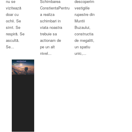
nu se
Schimbarea
descoperim
vizitează
ConstientaPentru
vestigiile
doar cu
a realiza
rupestre din
ochii. Se
schimbari in
Muntii
simt. Se
viata noastra
Buzaului,
respiră. Se
trebuie sa
constructia
ascultă.
actionam de
de megaliti,
Se...
pe un alt
un spatiu
nivel...
unic,...