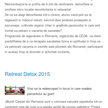
Reinventeaza-te si profita de 9 zile de reintinerire, detoxifiere si
tonifiere intr-o locatie reconfortanta si relaxanta!
De ce sa alegi detoxifierea intr-o clinica, atunci cand poti sa te
regasesti in mijlocul naturii, servind ​doar ​produse proaspete si
savuroase, cultivate organic chiar in gradinile pensiunilor in care esti
invitat sa petreci o vacanta de sanatate?
Programele de regenerare in Romania, organizate de CEDA, va ofera
posibilitatea de a va recapata sanatatea fizica si spirituala in timp ce
va petreceti vacanta in vechile sate pitoresti ale Romaniei, participand
in acelasi timp la drumetii si activitati incitante.
Retreat Detox 2015
Vino sa te redescoperi in locuri in care roadele
pamantului au gust!
„Muntii Carpati din Romania sunt o comoara naturala nepretuita intr-un
continent care de mult si-a pierdut astfel de comori salbatice” Printul