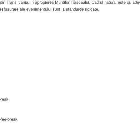
 din Transilvania, in apropierea Muntilor Trascaului. Cadrul natural este cu ade
desfasurare ale evenimentului sunt la standarde ridicate.
break
fee-break