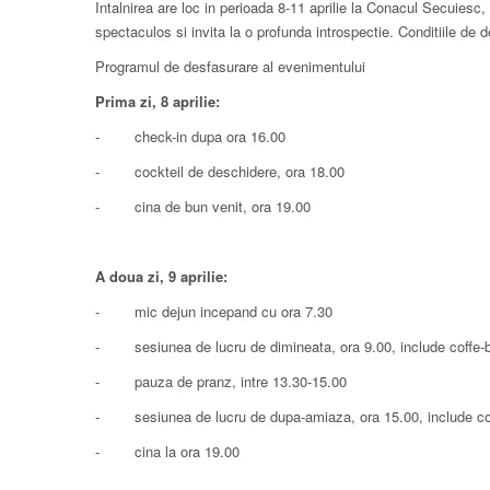
Intalnirea are loc in perioada 8-11 aprilie la Conacul Secuiesc,
spectaculos si invita la o profunda introspectie. Conditiile de 
Programul de desfasurare al evenimentului
Prima zi, 8 aprilie:
- check-in dupa ora 16.00
- cockteil de deschidere, ora 18.00
- cina de bun venit, ora 19.00
A doua zi, 9 aprilie:
- mic dejun incepand cu ora 7.30
- sesiunea de lucru de dimineata, ora 9.00, include coffe-
- pauza de pranz, intre 13.30-15.00
- sesiunea de lucru de dupa-amiaza, ora 15.00, include co
- cina la ora 19.00