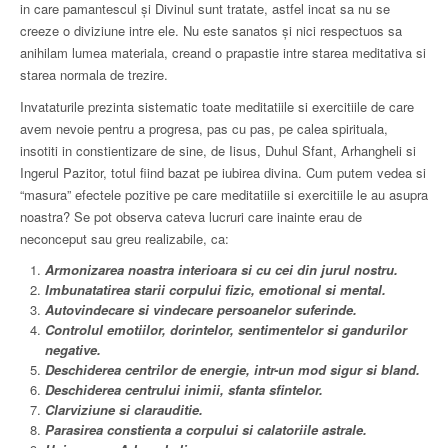
in care pamantescul şi Divinul sunt tratate, astfel incat sa nu se
creeze o diviziune intre ele. Nu este sanatos şi nici respectuos sa
anihilam lumea materiala, creand o prapastie intre starea meditativa si
starea normala de trezire.
Invataturile prezinta sistematic toate meditatiile si exercitiile de care
avem nevoie pentru a progresa, pas cu pas, pe calea spirituala,
insotiti in constientizare de sine, de Iisus, Duhul Sfant, Arhangheli si
Ingerul Pazitor, totul fiind bazat pe iubirea divina. Cum putem vedea si
“masura” efectele pozitive pe care meditatiile si exercitiile le au asupra
noastra? Se pot observa cateva lucruri care inainte erau de
neconceput sau greu realizabile, ca:
Armonizarea noastra interioara si cu cei din jurul nostru.
Imbunatatirea starii corpului fizic, emotional si mental.
Autovindecare si vindecare persoanelor suferinde.
Controlul emotiilor, dorintelor, sentimentelor si gandurilor
negative.
Deschiderea centrilor de energie, intr-un mod sigur si bland.
Deschiderea centrului inimii, sfanta sfintelor.
Clarviziune si clarauditie.
Parasirea constienta a corpului si calatoriile astrale.