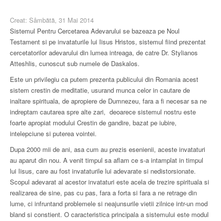
Creat: Sâmbătă, 31 Mai 2014
Sistemul Pentru Cercetarea Adevarului se bazeaza pe Noul
Testament si pe invataturile lui Iisus Hristos, sistemul fiind prezentat
cercetatorilor adevarului din lumea intreaga, de catre Dr. Stylianos
Atteshlis, cunoscut sub numele de Daskalos.
Este un privilegiu ca putem prezenta publicului din Romania acest
sistem crestin de meditatie, usurand munca celor in cautare de
inaltare spirituala, de apropiere de Dumnezeu, fara a fi necesar sa ne
indreptam cautarea spre alte zari, deoarece sistemul nostru este
foarte apropiat modului Crestin de gandire, bazat pe iubire,
intelepciune si puterea vointei.
Dupa 2000 mii de ani, asa cum au prezis esenienii, aceste invataturi
au aparut din nou. A venit timpul sa aflam ce s-a intamplat in timpul
lui Iisus, care au fost invataturile lui adevarate si nedistorsionate.
Scopul adevarat al acestor invataturi este acela de trezire spirituala si
realizarea de sine, pas cu pas, fara a forta si fara a ne retrage din
lume, ci infruntand problemele si neajunsurile vietii zilnice intr-un mod
bland si constient. O caracteristica principala a sistemului este modul