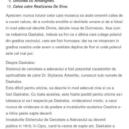
Uniunea cu Arhangheli.
Calea catre Realizarea De Sine.
Apreciem munca tuturor celor care incearca sa arate omenirii calea de
a cuceri natura, de a controla emotiile si dorintele umane si de a folosi
in mod adecvat darurile Divine, daruite noua de Dumnezeu. Asa cum
ne indeamna Daskalos, trebuie sa fim ca o albina care culege polenul
din gradina vecinului, care are flori frumoase, dar sa ne intoarcem in
gradina noastra unde avem o varietate deplina de flori si unde polenul
este cel mai pur.
Despre Daskalos:
Sistemul de cercetare a adevarului a fost prezentat cautatorilor de
spiritualitate de catre Dr. Stylianos Atteshlis, cunoscut sub numele de
Daskalos.
Este dificil pentru oricine, sa descrie in mod adecvat cine si ce a
fost Daskalos. Cu toate acestea, este foarte posibil pentru oricine sa-l
iubeasca si sa-l respecte pe Daskalos, vindecatorul mistic, a carui
munca de vindecare si de predare a invataturilor ezoterice Crestine s-
a intins peste sapte decenii.
Invataturile Sistemului de Cercetare a Adevarului au devenit
publice in 1919, în Cipru, cand la varsta de sapte ani, Daskalos a