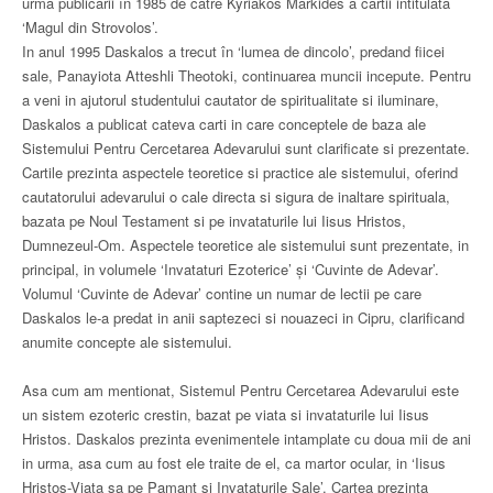
urma publicarii în 1985 de catre Kyriakos Markides a cartii intitulata
‘Magul din Strovolos’.
In anul 1995 Daskalos a trecut în ‘lumea de dincolo’, predand fiicei
sale, Panayiota Atteshli Theotoki, continuarea muncii incepute. Pentru
a veni in ajutorul studentului cautator de spiritualitate si iluminare,
Daskalos a publicat cateva carti in care conceptele de baza ale
Sistemului Pentru Cercetarea Adevarului sunt clarificate si prezentate.
Cartile prezinta aspectele teoretice si practice ale sistemului, oferind
cautatorului adevarului o cale directa si sigura de inaltare spirituala,
bazata pe Noul Testament si pe invataturile lui Iisus Hristos,
Dumnezeul-Om. Aspectele teoretice ale sistemului sunt prezentate, in
principal, in volumele ‘Invataturi Ezoterice’ şi ‘Cuvinte de Adevar’.
Volumul ‘Cuvinte de Adevar’ contine un numar de lectii pe care
Daskalos le-a predat in anii saptezeci si nouazeci in Cipru, clarificand
anumite concepte ale sistemului.
Asa cum am mentionat, Sistemul Pentru Cercetarea Adevarului este
un sistem ezoteric crestin, bazat pe viata si invataturile lui Iisus
Hristos. Daskalos prezinta evenimentele intamplate cu doua mii de ani
in urma, asa cum au fost ele traite de el, ca martor ocular, in ‘Iisus
Hristos-Viata sa pe Pamant şi Invataturile Sale’. Cartea prezinta