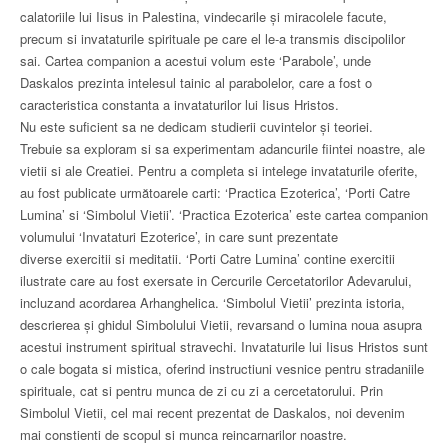
calatoriile lui Iisus in Palestina, vindecarile şi miracolele facute,
precum si invataturile spirituale pe care el le-a transmis discipolilor
sai. Cartea companion a acestui volum este ‘Parabole’, unde
Daskalos prezinta intelesul tainic al parabolelor, care a fost o
caracteristica constanta a invataturilor lui Iisus Hristos.
Nu este suficient sa ne dedicam studierii cuvintelor şi teoriei.
Trebuie sa exploram si sa experimentam adancurile fiintei noastre, ale
vietii si ale Creatiei. Pentru a completa si intelege invataturile oferite,
au fost publicate următoarele carti: ‘Practica Ezoterica’, ‘Porti Catre
Lumina’ si ‘Simbolul Vietii’. ‘Practica Ezoterica’ este cartea​ companion
volumului ‘Invataturi Ezoterice’, in care sunt prezentate
diverse exercitii si meditatii. ‘Porti Catre Lumina’ contine exercitii
ilustrate care au fost exersate in Cercurile Cercetatorilor Adevarului,
incluzand acordarea Arhanghelica. ‘Simbolul Vietii’ prezinta istoria, ​
descrierea şi ghidul Simbolului Vietii, revarsand o lumina noua asupra
acestui instrument spiritual stravechi. Invataturile lui Iisus Hristos sunt
o cale bogata si mistica, oferind instructiuni vesnice pentru stradaniile
spirituale, cat si pentru munca de zi cu zi a cercetatorului. Prin
Simbolul Vietii, cel mai recent prezentat de Daskalos, noi devenim
mai constienti de scopul si munca reincarnarilor noastre.