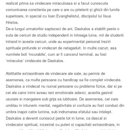
realizat prima sa vindecare miraculoasa si a facut cunoscuta
comunicarea constienta pe care o are cu prietenii şi ghizii din lumile
superioare, in special cu Ioan Evanghelistul, discipolul lui Iisus
Hristos.
De-a lungul urmatorilor saptezeci de ani, Daskalos a stabilit peste o
suta de cercuri de studiu independent in intreaga lume, mii de studenti
intrand in aceste cercuri, unde au experimentat personal treziri
spirituale profunde si vindecari de netagaduit. In multe cazuri, asa
numitele boli ‘incurabile’, cum ar fi cancerul terminal, au fost
‘miraculos’ vindecate de Daskalos.
Abilitatile extraordinare de vindecare ale sale, au permis de
asemenea, ca multe persoane cu handicap sa fie complet vindecate.
Daskalos a vindecat nu numai persoane cu probleme fizice, dar si pe
cei ale caror inimi aveau rani emotionale adanci, acestia gasind
usurare si mangaiere sub grija sa iubitoare. De asemenea, cei care
umblau in intuneric mental, negativitate si confuzie au fost condusi din
umbra inapoi catre lumina, sub indrumarea sfatului sau intelept.
Daskalos a devenit cunoscut peste tot in lume, ca dascal si
vindecator spiritual, inzestrat cu puteri si capacitati extraordinare, in