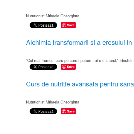
Nutritionist Mihaela Gheorghita​
Save
Alchimia transformarii si a erosului 
“Cel mai frumos lucru pe care-l putem trai e misterul.” Einstein
Save
Curs de nutritie avansata pentru sana
Nutritionist Mihaela Gheorghita​
Save