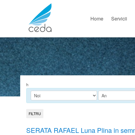
Home
Servicii
h
FILTRU
SERATA RAFAEL Luna Plina in semnul 