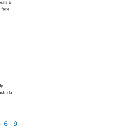
reala a
i face
ip
tre la ​
- 6 - 9