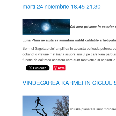
marti 24 noiembrie 18.45-21.30
Cel care priveste in exterior
Luna Plina ne ajuta sa asimilam subtil calitatile arhetipul
Semnul Sagetatorului amplifica in aceasta perioada puterea const
dobandi o viziune mai inalta asupra anului pe care l-am parcur
functie de calitatea acestora care sunt motivatiile si aspiratii
Save
VINDECAREA KARMEI IN CICLUL SAT
Ciclurile planetare sunt motoare