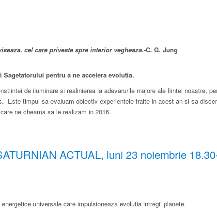
 viseaza, cel care priveste spre interior vegheaza
.-C. G. Jung
ui Sagetatorului pentru a ne accelera evolutia.
iintei de iluminare si realinierea la adevarurile majore ale fiintei noastre, pe
s. Este timpul sa evaluam obiectiv experientele traite in acest an si sa disce
le care ne cheama sa le realizam in 2016.
URNIAN ACTUAL, luni 23 noiembrie 18.30
 energetice universale care impulsioneaza evolutia intregii planete.