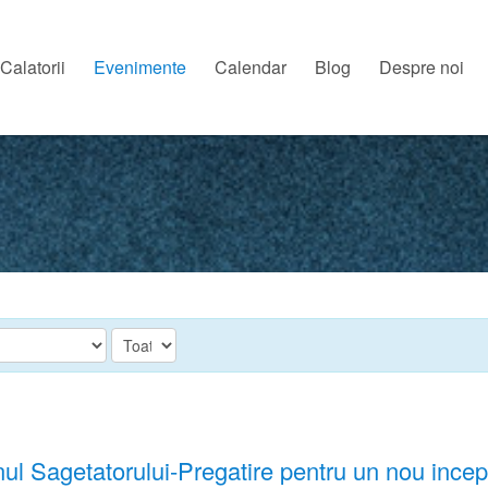
Calatorii
Evenimente
Calendar
Blog
Despre noi
Sagetatorului-Pregatire pentru un nou incep