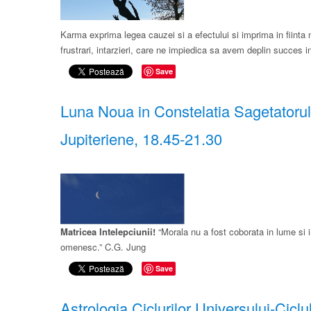
Karma exprima legea cauzei si a efectului si imprima in fiinta 
frustrari, intarzieri, care ne impiedica sa avem deplin succes in
Save
Luna Noua in Constelatia Sagetatorul
Jupiteriene, 18.45-21.30
Matricea Intelepciunii!
“Morala nu a fost coborata in lume si i
omenesc.” C.G. Jung
Save
Astrologia Ciclurilor Universului-Ciclu