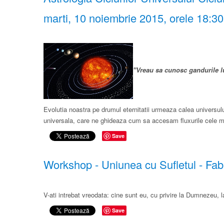
marti, 10 noiembrie 2015, orele 18:3
"Vreau sa cunosc gandurile l
Evolutia noastra pe drumul eternitatii urmeaza calea universului,
universala, care ne ghideaza cum sa accesam fluxurile cele ma
Save
Workshop - ​Uniunea cu Sufletul​ - Fab
V-ati intrebat vreodata: cine sunt eu, cu privire la Dumnezeu, 
Save