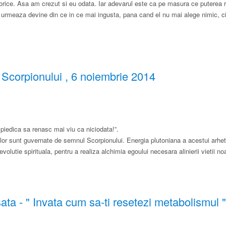
ce orice. Asa am crezut si eu odata. Iar adevarul este ca pe masura ce puterea 
 urmeaza devine din ce in ce mai ingusta​,​ pana cand el nu mai alege nimic, c
Scorpion​ului , 6 noiembrie 2014
piedica sa renasc mai viu ca niciodata!”.
ilor sunt guvernate de semnul Scorpionului. Energia plutoniana a acestui arhet
utie spirituala, pentru a realiza alchimia egoului necesara alinierii vietii noas
ata - ​"​ Invata cum sa-ti resetezi metabolismul ​"​