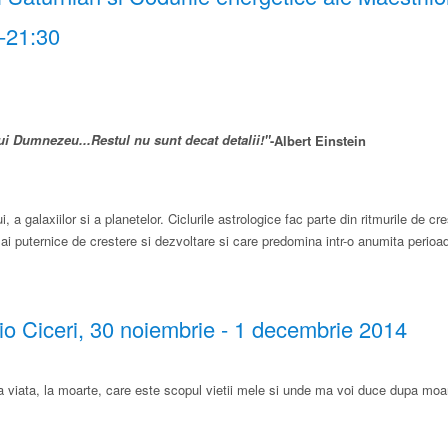
0-21:30
ui Dumnezeu...Restul nu sunt decat detalii!"
-Albert Einstein
 a galaxiilor si a planetelor. Ciclurile astrologice fac parte din ritmurile de cr
i puternice de crestere si dezvoltare si care predomina intr-o anumita perioa
io Ciceri​, 30 noiembrie - 1 decembrie 2014
la viata, la moarte, care este scopul vietii mele si unde ma voi duce dupa moa