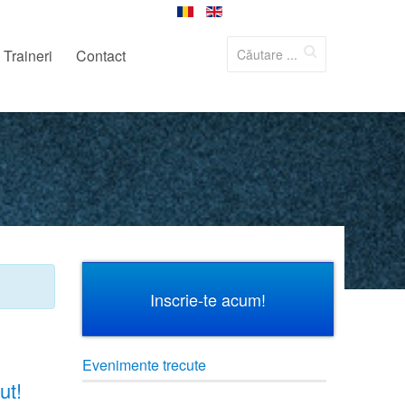
Traineri
Contact
Inscrie-te acum!
Evenimente trecute
ut!