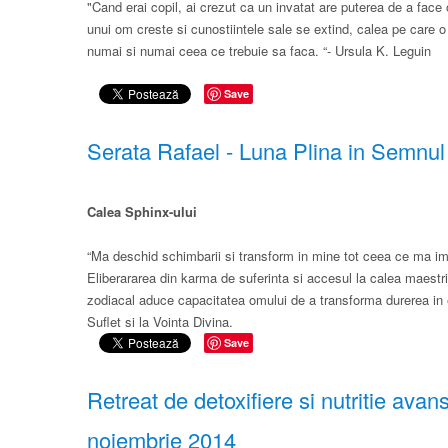
"Cand erai copil,​ ai crezut​ ca un invatat are puterea de a fa
unui om creste si cunostiintele sale se extind, calea pe care o
numai si numai ceea ce trebuie sa faca. “- Ursula K. Leguin
Save
Serata Rafael - Luna Plina in Semnul 
Calea Sphinx-ului
“Ma deschid schimbarii si transform in mine tot ceea ce ma im
Eliberararea din karma de suferinta si accesul la calea maestr
zodiacal aduce capacitatea omului de a transforma durerea in evol
Suflet si la Vointa Divina.
Save
R​etreat de detoxifiere si nutritie avans
noiembrie 2014