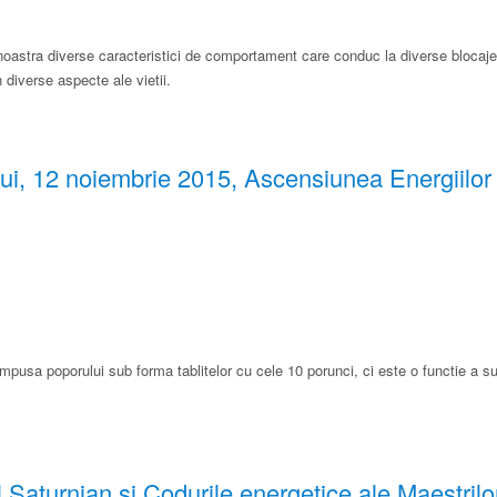
noastra diverse caracteristici de comportament care conduc la diverse blocaje, 
 diverse aspecte ale vietii.
ui, 12 noiembrie 2015, Ascensiunea Energiilor
mpusa poporului sub forma tablitelor cu cele 10 porunci, ci este o functie a suf
l Saturnian si Codurile energetice ale Maestrilo