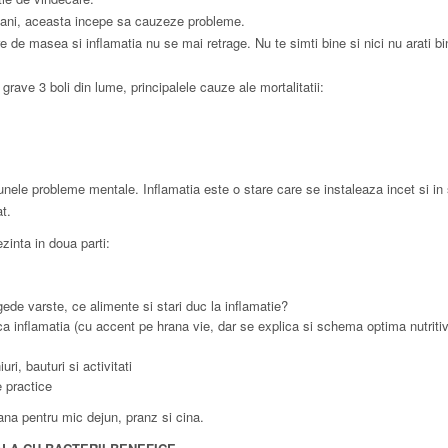
u ani, aceasta incepe sa cauzeze probleme.
e de masea si inflamatia nu se mai retrage. Nu te simti bine si nici nu arati bi
rave 3 boli din lume, principalele cauze ale mortalitatii:
nele probleme mentale. Inflamatia este o stare care se instaleaza incet si in 
at.
zinta in doua parti:
gede varste, ce alimente si stari duc la inflamatie?
 inflamatia (cu accent pe hrana vie, dar se explica si schema optima nutriti
i, bauturi si activitati
 practice
rana pentru mic dejun, pranz si cina.