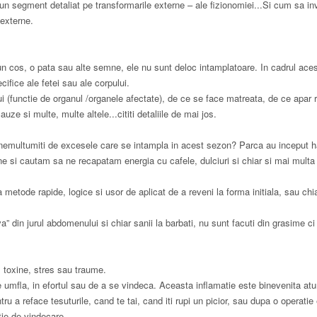
e un segment detaliat pe transformarile externe – ale fizionomiei...Si cum sa i
 externe.
un cos, o pata sau alte semne, ele nu sunt deloc intamplatoare. In cadrul aces
ifice ale fetei sau ale corpului.
 (functie de organul /organele afectate), de ce se face matreata, de ce apar ri
e si multe, multe altele...cititi detaliile de mai jos.
c nemultumiti de excesele care se intampla in acest sezon? Parca au inceput h
ine si cautam sa ne recapatam energia cu cafele, dulciuri si chiar si mai mul
etode rapide, logice si usor de aplicat de a reveni la forma initiala, sau chi
” din jurul abdomenului si chiar sanii la barbati, nu sunt facuti din grasime ci
i, toxine, stres sau traume.
mfla, in efortul sau de a se vindeca. Aceasta inflamatie este binevenita at
u a reface tesuturile, cand te tai, cand iti rupi un picior, sau dupa o operatie 
tie de vindecare.