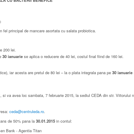
LA CU BACTERII BENEFICE
c
n fel principal de mancare asortata cu salata probiotica.
de 200 lei.
pe
30 ianuarie
se aplica o reducere de 40 lei, costul final fiind de 160 lei.
ice), iar acesta are pretul de 80 lei – la o plata integrala pana pe
30 ianuarie
ist, si va avea loc sambata, 7 februarie 2015, la sediul CEDA din
str. Viitorului n
dresa:
ceda@centruleda.ro
.
 avans de 50% pana la
30.01.2015
in contul:
 Bank ​- Agentia Titan​