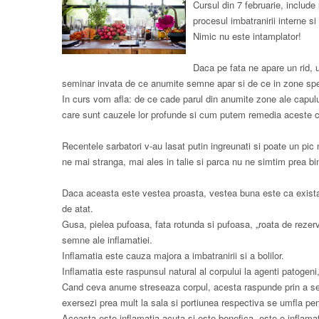
Cursul din 7 februarie, includ
procesul imbatranirii interne si
Nimic nu este intamplator!
Daca pe fata ne apare un rid, 
seminar invata de ce anumite semne apar si de ce in zone spec
In curs vom afla: de ce cade parul din anumite zone ale capului
care sunt cauzele lor profunde si cum putem remedia aceste cauz
Recentele sarbatori v-au lasat putin ingreunati si poate un pi
ne mai stranga, mai ales in talie si parca nu ne simtim prea b
Daca aceasta este vestea proasta, vestea buna este ca exista m
de atat.
Gusa, pielea pufoasa, fata rotunda si pufoasa, „roata de rezerva
semne ale inflamatiei.
Inflamatia este cauza majora a imbatranirii si a bolilor.
Inflamatia este raspunsul natural al corpului la agenti patogen
Cand ceva anume streseaza corpul, acesta raspunde prin a se u
exersezi prea mult la sala si portiunea respectiva se umfla pentr
Aceasta este inflamatia acuta si este benefica, este o inflama