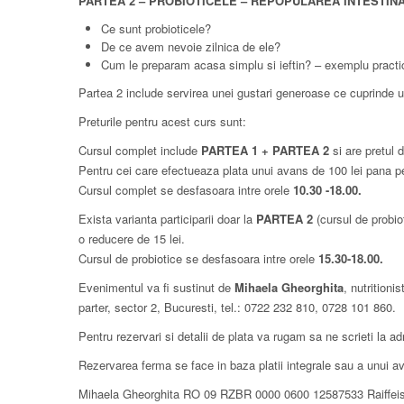
PARTEA 2 – PROBIOTICELE – REPOPULAREA INTESTINA
Ce sunt probioticele?
De ce avem nevoie zilnica de ele?
Cum le prepa​r​am acasa simplu si ieftin? – exemplu practi
Partea 2 include servirea unei gustari generoase ce cuprinde u
Preturile pentru acest curs sunt:
Cursul complet include
PARTEA 1 + PARTEA 2
si are pretul 
Pentru cei care efectueaza plata unui avans de 100 lei pana 
Cursul complet se desfasoara intre orele
10.30 -18.00.
Exista varianta participarii doar la
PARTEA 2
(cursul de probiot
o reducere de 15 lei.
Cursul de probiotice se desfasoara intre orele
15.30-18.00.
Evenimentul va fi sustinut de
Mihaela Gheorghita
, nutrition
parter, sector 2, Bucuresti, tel.: 0722 232 810, 0728 101 860.
Pentru rezervari si detalii de plata va rugam sa ne scrieti la a
Rezervarea ferma se face in baza platii integrale sau a unui
Mihaela Gheorghita RO 09 RZBR 0000 0600 12587533 Raiffeisen