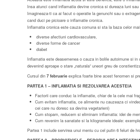
Insa atunci cand inflamatia devine cronica si dureaza luni sa
Imagineaza-ti ca ai facut o operatie la genunchi sau o extrager
cand duci pe picioare o inflamatie cronica.
Inflamatia cronica este cauza comuna si sta la baza celor mai g
diverse afectiuni cardiovasculare,
diverse forme de cancer
diabet
Inflamatia este deasemenea o cauza in bolile autoimune si in u
devenind aproape o stare „naturala” uneori greu de constientiz
Cursul din
7 februarie
explica foarte bine acest fenomen si pre
PARTEA 1 – INFLAMATIA SI REZOLVAREA ACESTEIA
Factorii care conduc la inflamatie, chiar de la cele mai fra
Cum evitam inflamatia, ce alimente nu cauzeaza ci vindeca
cei care nu doresc sa devina vegetarieni)
Cum stopam, reducem si eliminam inflamatia: idei de meniur
Cum revenim la sanatate si la kilogramele ideale: exemple
Partea 1 include servirea unui meniu cu cel putin 6 feluri de h