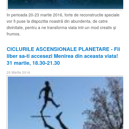
In perioada 20-23 martie 2016, forte de reconstructie speciale
vor fi puse la dispozitia noastră din abundenta, de catre
divinitate, pentru a ne transforma viata intr-un mod creativ și
frumos.
​CICLURILE ASCENSIONALE PLANETARE - Fii
liber sa-ti accesezi Menirea din aceasta viata!
31 martie, 18.30-21.30
25 Martie 2016