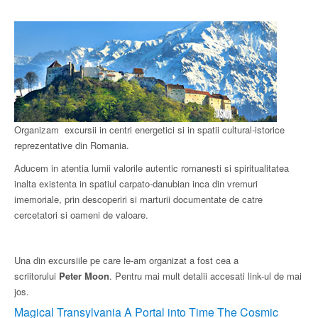
Organizam excursii in centri energetici si in spatii cultural-istorice
reprezentative din Romania.
Aducem in atentia lumii valorile autentic romanesti si spiritualitatea
inalta existenta in spatiul carpato-danubian inca din vremuri
imemoriale, prin descoperiri si marturii documentate de catre
cercetatori si oameni de valoare.
Una din excursiile pe care le-am organizat a fost cea a
scriitorului
Peter Moon
. Pentru mai mult detalii accesati link-ul de mai
jos.
Magical Transylvania A Portal into Time The Cosmic