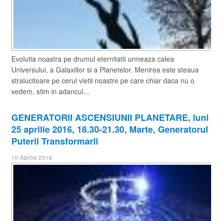
Evolutia noastra pe drumul eternitatii urmeaza calea
Universului, a Galaxiilor si a Planetelor. Menirea este steaua
stralucitoare pe cerul vietii noastre pe care chiar daca nu o
vedem, stim in adancul...
​GENERATORII ASCENSIUNII PLANETARE, luni
25 aprilie 2016, 18.30-21.30, Marte, Generatorul
Puterii Transformarii
10 Aprilie 2016