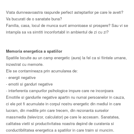
Viata dumneavoastra raspunde perfect asteptarilor pe care le aveti?
Va bucurati de o sanatate buna?
Familia, casa, locul de munca sunt armonioase si prospere? Sau vi se
intampla sa va simtiti inconfortabil in ambientul de zi cu zi?
Memoria energetica a spatiilor
Spatiile locuite au un camp energetic (aura) la fel ca si fiintele umane,
inzestrat cu memorie.
Ele se contamineaza prin acumularea de:
- energii negative
- emotii si ganduri negative
- interferenta campurilor psihologice impure care ne inconjoara
Emotiile si gandurile negative apartin nu numai persoanelor in cauza,
ci ele pot fi acumulate in corpul nostru energetic din mediul in care
lucram, din mediile prin care trecem, din rezonanta surselor
massmedia (televizor, calculator) pe care le accesam. Sanatatea,
calitatea vietii si productivitatea noastra depind de curatenia si
conductibilitatea energetica a spatiilor in care traim si muncim.