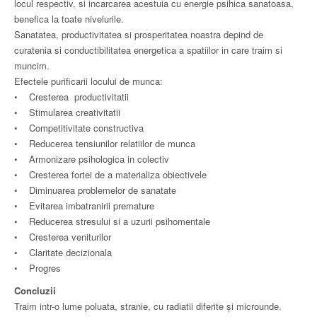
locul respectiv, si incarcarea acestuia cu energie psihica sanatoasa,
benefica la toate nivelurile.
Sanatatea, productivitatea si prosperitatea noastra depind de
curatenia si conductibilitatea energetica a spatiilor in care traim si
muncim.
Efectele purificarii locului de munca:
• Cresterea productivitatii
• Stimularea creativitatii
• Competitivitate constructiva
• Reducerea tensiunilor relatiilor de munca
• Armonizare psihologica in colectiv
• Cresterea fortei de a materializa obiectivele
• Diminuarea problemelor de sanatate
• Evitarea imbatranirii premature
• Reducerea stresului si a uzurii psihomentale
• Cresterea veniturilor
• Claritate decizionala
• Progres
Concluzii
Traim intr-o lume poluata, stranie, cu radiatii diferite și microunde.