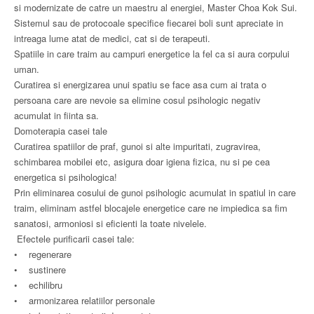
si modernizate de catre un maestru al energiei, Master Choa Kok Sui.
Sistemul sau de protocoale specifice fiecarei boli sunt apreciate in
intreaga lume atat de medici, cat si de terapeuti.
Spatiile in care traim au campuri energetice la fel ca si aura corpului
uman.
Curatirea si energizarea unui spatiu se face asa cum ai trata o
persoana care are nevoie sa elimine cosul psihologic negativ
acumulat in fiinta sa.
Domoterapia casei tale
Curatirea spatiilor de praf, gunoi si alte impuritati, zugravirea,
schimbarea mobilei etc, asigura doar igiena fizica, nu si pe cea
energetica si psihologica!
Prin eliminarea cosului de gunoi psihologic acumulat in spatiul in care
traim, eliminam astfel blocajele energetice care ne impiedica sa fim
sanatosi, armoniosi si eficienti la toate nivelele.
Efectele purificarii casei tale:
• regenerare
• sustinere
• echilibru
• armonizarea relatiilor personale