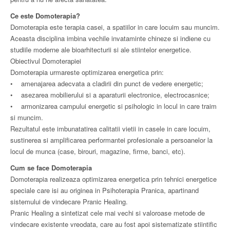
Ce este Domoterapia?
Domoterapia este terapia casei, a spatiilor in care locuim sau muncim.
Aceasta disciplina imbina vechile invataminte chineze si indiene cu
studiile moderne ale bioarhitecturii si ale stiintelor energetice.
Obiectivul Domoterapiei
Domoterapia urmareste optimizarea energetica prin:
• amenajarea adecvata a cladirii din punct de vedere energetic;
• asezarea mobilierului si a aparaturii electronice, electrocasnice;
• armonizarea campului energetic si psihologic in locul in care traim
si muncim.
Rezultatul este imbunatatirea calitatii vietii in casele in care locuim,
sustinerea si amplificarea performantei profesionale a persoanelor la
locul de munca (case, birouri, magazine, firme, banci, etc).
Cum se face Domoterapia
Domoterapia realizeaza optimizarea energetica prin tehnici energetice
speciale care isi au originea in Psihoterapia Pranica, apartinand
sistemului de vindecare Pranic Healing.
Pranic Healing a sintetizat cele mai vechi si valoroase metode de
vindecare existente vreodata, care au fost apoi sistematizate stiintific