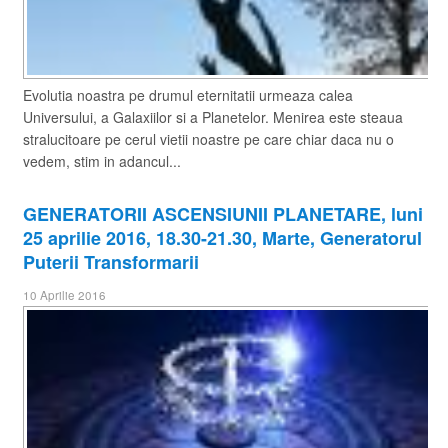
Evolutia noastra pe drumul eternitatii urmeaza calea
Universului, a Galaxiilor si a Planetelor. Menirea este steaua
stralucitoare pe cerul vietii noastre pe care chiar daca nu o
vedem, stim in adancul...
​GENERATORII ASCENSIUNII PLANETARE, luni
25 aprilie 2016, 18.30-21.30, Marte, Generatorul
Puterii Transformarii
10 Aprilie 2016