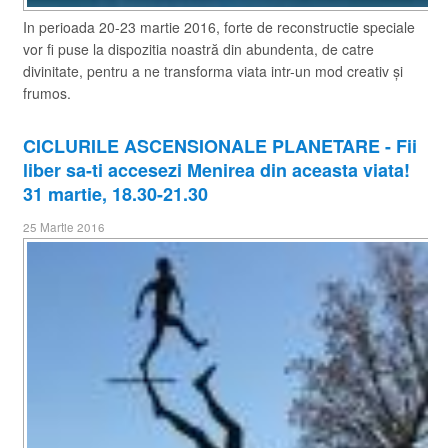
In perioada 20-23 martie 2016, forte de reconstructie speciale
vor fi puse la dispozitia noastră din abundenta, de catre
divinitate, pentru a ne transforma viata intr-un mod creativ și
frumos.
​CICLURILE ASCENSIONALE PLANETARE - Fii
liber sa-ti accesezi Menirea din aceasta viata!
31 martie, 18.30-21.30
25 Martie 2016