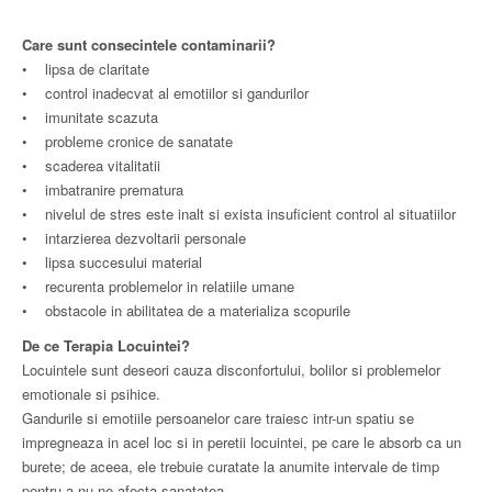
Care sunt consecintele contaminarii?
• lipsa de claritate
• control inadecvat al emotiilor si gandurilor
• imunitate scazuta
• probleme cronice de sanatate
• scaderea vitalitatii
• imbatranire prematura
• nivelul de stres este inalt si exista insuficient control al situatiilor
• intarzierea dezvoltarii personale
• lipsa succesului material
• recurenta problemelor in relatiile umane
• obstacole in abilitatea de a materializa scopurile
De ce Terapia Locuintei?
Locuintele sunt deseori cauza disconfortului, bolilor si problemelor
emotionale si psihice.
Gandurile si emotiile persoanelor care traiesc intr-un spatiu se
impregneaza in acel loc si in peretii locuintei, pe care le absorb ca un
burete; de aceea, ele trebuie curatate la anumite intervale de timp
pentru a nu ne afecta sanatatea.