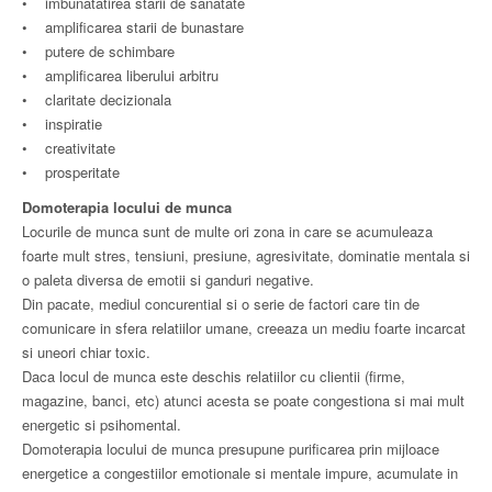
• imbunatatirea starii de sanatate
• amplificarea starii de bunastare
• putere de schimbare
• amplificarea liberului arbitru
• claritate decizionala
• inspiratie
• creativitate
• prosperitate
Domoterapia locului de munca
Locurile de munca sunt de multe ori zona in care se acumuleaza
foarte mult stres, tensiuni, presiune, agresivitate, dominatie mentala si
o paleta diversa de emotii si ganduri negative.
Din pacate, mediul concurential si o serie de factori care tin de
comunicare in sfera relatiilor umane, creeaza un mediu foarte incarcat
si uneori chiar toxic.
Daca locul de munca este deschis relatiilor cu clientii (firme,
magazine, banci, etc) atunci acesta se poate congestiona si mai mult
energetic si psihomental.
Domoterapia locului de munca presupune purificarea prin mijloace
energetice a congestiilor emotionale si mentale impure, acumulate in